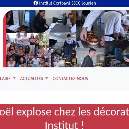
Institut Cortbawi SSCC Jounieh
OLAIRE
ACTUALITÉS
CONTACTEZ-NOUS
oël explose chez les décorat
Institut !