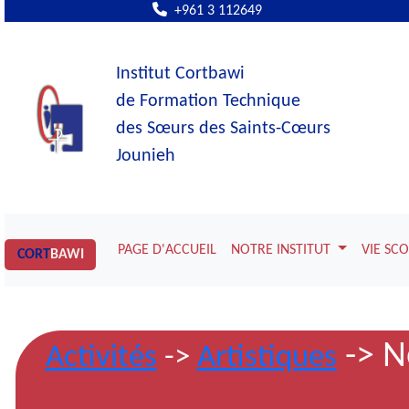
+961 3 112649
Institut Cortbawi
de Formation Technique
des Sœurs des Saints-Cœurs
Jounieh
PAGE D'ACCUEIL
NOTRE INSTITUT
VIE SC
CORT
BAWI
-> N
Activités
->
Artistiques