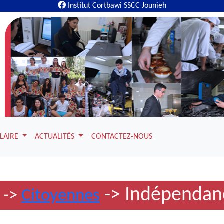
Institut Cortbawi SSCC Jounieh
OLAIRE
ACTUALITÉS
CONTACTEZ-NOUS
-> Indépendan
->
Citoyennes